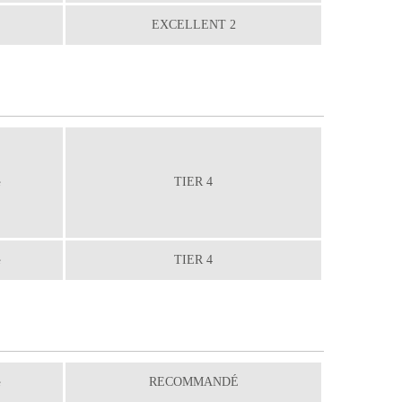
EXCELLENT 2
é
TIER 4
é
TIER 4
é
RECOMMANDÉ