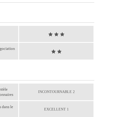
égociation
ntèle
INCONTOURNABLE 2
ionnaires
s dans le
EXCELLENT 1