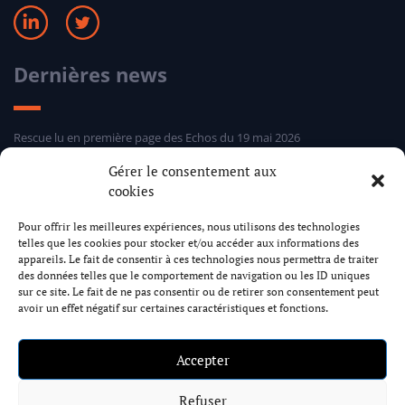
Dernières news
Rescue lu en première page des Echos du 19 mai 2026
Sélection hebdomadaire Rescue d’Entreprises Distress 24 mars 2026
Gérer le consentement aux
Sélection hebdomadaire Rescue d’Entreprises Distress 5 mars 2026
cookies
Sélection hebdomadaire Rescue d’Entreprises Distress 24 février 2026
Pour offrir les meilleures expériences, nous utilisons des technologies
telles que les cookies pour stocker et/ou accéder aux informations des
Cabinet Rescue
appareils. Le fait de consentir à ces technologies nous permettra de traiter
des données telles que le comportement de navigation ou les ID uniques
sur ce site. Le fait de ne pas consentir ou de retirer son consentement peut
avoir un effet négatif sur certaines caractéristiques et fonctions.
17 rue Dumont d’Urville 75116 Paris
+33 1 73 79 58 89
contact@rescue.law
Accepter
Formulaire de contact
Refuser
Mentions Légales