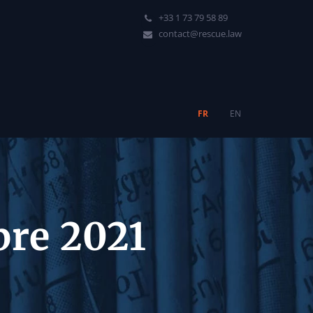
+33 1 73 79 58 89
contact@rescue.law
FR
EN
bre 2021