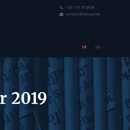
+33 1 73 79 58 89
contact@rescue.law
FR
EN
r 2019