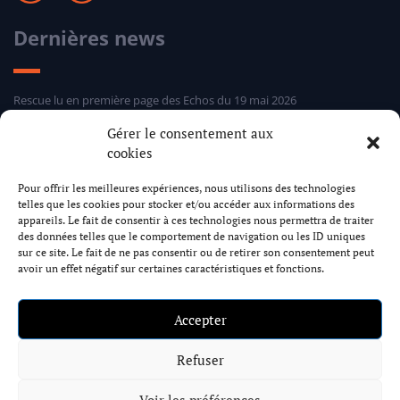
Dernières news
Rescue lu en première page des Echos du 19 mai 2026
Sélection hebdomadaire Rescue d’Entreprises Distress 24 mars 2026
Gérer le consentement aux
Sélection hebdomadaire Rescue d’Entreprises Distress 5 mars 2026
cookies
Sélection hebdomadaire Rescue d’Entreprises Distress 24 février 2026
Pour offrir les meilleures expériences, nous utilisons des technologies
telles que les cookies pour stocker et/ou accéder aux informations des
Cabinet Rescue
appareils. Le fait de consentir à ces technologies nous permettra de traiter
des données telles que le comportement de navigation ou les ID uniques
sur ce site. Le fait de ne pas consentir ou de retirer son consentement peut
avoir un effet négatif sur certaines caractéristiques et fonctions.
17 rue Dumont d’Urville 75116 Paris
+33 1 73 79 58 89
contact@rescue.law
Accepter
Formulaire de contact
Refuser
Mentions Légales
Politique de confidentialité
Cookies
Voir les préférences