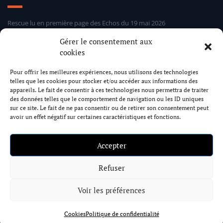
Rescue lu en première page des Echos du 19 mai 2026
Sélection hebdomadaire Rescue d’Entreprises Distress 24 mars 2026
Gérer le consentement aux
Sélection hebdomadaire Rescue d’Entreprises Distress 5 mars 2026
cookies
Sélection hebdomadaire Rescue d’Entreprises Distress 24 février 2026
Pour offrir les meilleures expériences, nous utilisons des technologies
telles que les cookies pour stocker et/ou accéder aux informations des
Cabinet Rescue
appareils. Le fait de consentir à ces technologies nous permettra de traiter
des données telles que le comportement de navigation ou les ID uniques
sur ce site. Le fait de ne pas consentir ou de retirer son consentement peut
avoir un effet négatif sur certaines caractéristiques et fonctions.
17 rue Dumont d’Urville 75116 Paris
+33 1 73 79 58 89
contact@rescue.law
Accepter
Formulaire de contact
Refuser
Mentions Légales
Politique de confidentialité
Cookies
Voir les préférences
Cookies
Politique de confidentialité