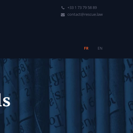
+33 1 73 79 58 89
contact@rescue.law
FR
EN
ls