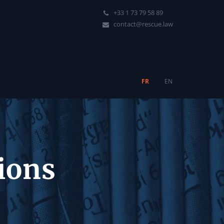
+33 1 73 79 58 89
contact@rescue.law
FR
EN
tions