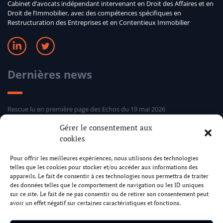
Cabinet d’avocats indépendant intervenant en Droit des Affaires et en
Droit de l’Immobilier, avec des compétences spécifiques en
Restructuration des Entreprises et en Contentieux Immobilier
Dernières news
Rescue lu en première page des Echos du 19 mai 2026
Sélection hebdomadaire Rescue d’Entreprises Distress 24 mars 2026
Gérer le consentement aux
Sélection hebdomadaire Rescue d’Entreprises Distress 5 mars 2026
cookies
Sélection hebdomadaire Rescue d’Entreprises Distress 24 février 2026
Pour offrir les meilleures expériences, nous utilisons des technologies
telles que les cookies pour stocker et/ou accéder aux informations des
Cabinet Rescue
appareils. Le fait de consentir à ces technologies nous permettra de traiter
des données telles que le comportement de navigation ou les ID uniques
sur ce site. Le fait de ne pas consentir ou de retirer son consentement peut
avoir un effet négatif sur certaines caractéristiques et fonctions.
17 rue Dumont d’Urville 75116 Paris
+33 1 73 79 58 89