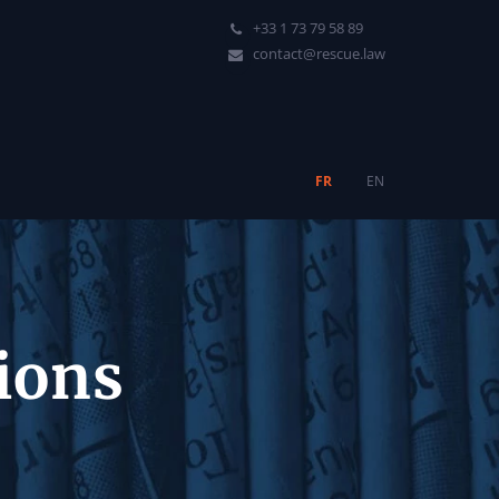
+33 1 73 79 58 89
contact@rescue.law
FR
EN
tions