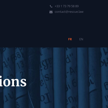
+33 1 73 79 58 89
contact@rescue.law
FR
EN
tions